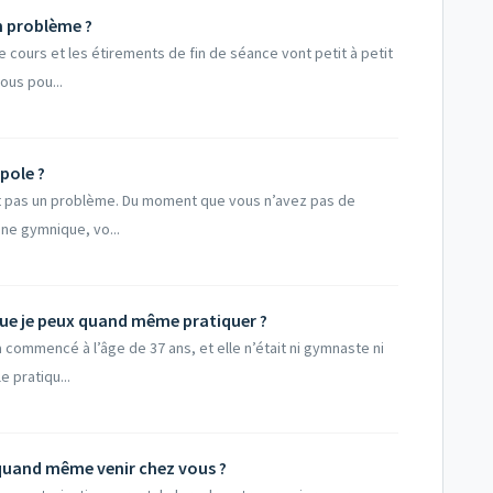
un problème ?
 cours et les étirements de fin de séance vont petit à petit
ous pou...
 pole ?
st pas un problème. Du moment que vous n’avez pas de
ine gymnique, vo...
 que je peux quand même pratiquer ?
 commencé à l’âge de 37 ans, et elle n’était ni gymnaste ni
 pratiqu...
x quand même venir chez vous ?